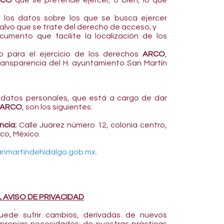
RCO
que se pretende ejercer, o bien, lo que
e los datos sobre los que se busca ejercer
salvo que se trate del derecho de acceso; y
umento que facilite la localización de los
o para el ejercicio de los derechos
ARCO
,
ransparencia del H. ayuntamiento San Martín
 datos personales, que está a cargo de dar
ARCO
, son los siguientes:
ncia:
Calle Juárez número 12, colonia centro,
sco, México.
nmartindehidalgo.gob.mx
.
 AVISO DE PRIVACIDAD
uede sufrir cambios, derivadas de nuevos