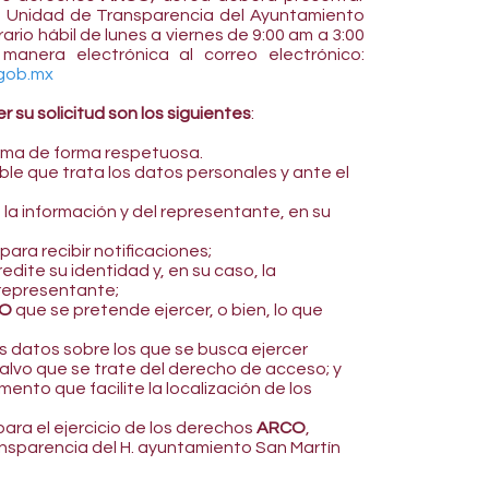
 la Unidad de Transparencia del Ayuntamiento
ario hábil de lunes a viernes de 9:00 am a 3:00
anera electrónica al correo electrónico:
gob.mx
 su solicitud son los siguientes
:
orma de forma respetuosa.
ble que trata los datos personales y ante el
e la información y del representante, en su
para recibir notificaciones;
dite su identidad y, en su caso, la
 representante;
O
que se pretende ejercer, o bien, lo que
os datos sobre los que se busca ejercer
salvo que se trate del derecho de acceso; y
nto que facilite la localización de los
ara el ejercicio de los derechos
ARCO
,
ansparencia del H. ayuntamiento San Martín