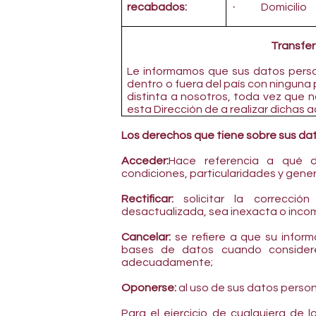
·
recabados:
Domicilio
Transfer
Le informamos que sus datos perso
dentro o fuera del país con ninguna
distinta a nosotros, toda vez que n
esta Dirección de a realizar dichas a
Los derechos que tiene sobre sus da
Acceder:
Hace referencia a qué d
condiciones, particularidades y gene
Rectificar:
solicitar la correcci
desactualizada, sea inexacta o inco
Cancelar:
se refiere a que su inform
bases de datos cuando considere
adecuadamente;
Oponerse:
al uso de sus datos person
Para el ejercicio de cualquiera de 