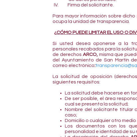
IV.
Firma del solicitante.
Para mayor información sobre dicho 
ocupa la unidad de transparencia.
¿
CÓMO PUEDE LIMITAR EL USO O D
Si usted desea oponerse a la tra
personales recabados para la solicitu
de derechos
ARCO,
misma que puede 
del Ayuntamiento de San Martín de 
correo electrónico
:
transparencia@sa
La solicitud de oposición (derech
siguientes requisitos:
La solicitud debe hacerse en f
De ser posible, el área respons
cual se presenta la solicitud;
Nombre del solicitante titular 
caso;
Domicilio o cualquier otro medio 
Los documentos con los que 
personalidad e identidad de su