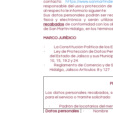
contacto:
https://www.sanmartinde
responsable del uso y protección de
al respecto le informa lo siguiente:
Sus datos personales podrán ser re
física y electrónica y serán utili
recabados
de conformidad con los ob
de San Martín Hidalgo, en los término
MARCO JURÍDICO
·
La Constitución Política de los
·
Ley de Protección de Datos Pe
del Estado de Jalisco y sus Municipios
10, 15, 19.2 y 24.
·
Reglamento de Comercio y de Se
Hidalgo, Jalisco Artículos: 8 y 127
F
Los datos personales recabados, se
para el servicio o tramite solicitado:
·
Padrón de locatarios del me
·
Datos personales
Nombre