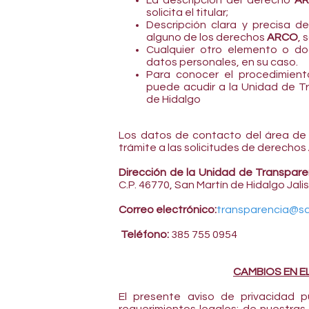
La descripción del derecho
A
solicita el titular;
Descripción clara y precisa d
alguno de los derechos
ARCO
, 
Cualquier otro elemento o doc
datos personales, en su caso.
Para conocer el procedimient
puede acudir a la Unidad de T
de Hidalgo
Los datos de contacto del área de
trámite a las solicitudes de derechos
Dirección de la Unidad de Transpare
C.P. 46770, San Martín de Hidalgo Jali
Correo electrónico:
transparencia@sa
Teléfono:
385 755 0954
CAMBIOS EN EL
El presente aviso de privacidad p