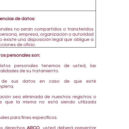
encias de datos:
nales no serán compartidos o transferidos
 persona, empresa, organización o autoridad
o existe una disposición legal que obligue a
cciones de oficio.
tos personales son:
atos personales tenemos de usted, las
ralidades de su tratamiento.
ón de sus datos en caso de que esté
mpleta;
ación sea eliminada de nuestros registros o
 que la misma no está siendo utilizada
ales para fines específicos.
los derechos
ARCO
, usted deberá presentar