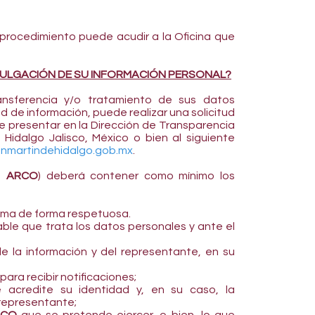
procedimiento puede acudir a la Oficina que
IVULGACIÓN DE SU INFORMACIÓN PERSONAL?
nsferencia y/o tratamiento de sus datos
d de información, puede realizar una solicitud
presentar en la Dirección de Transparencia
Hidalgo Jalisco, México o bien al siguiente
nmartindehidalgo.gob.mx
.
os
ARCO
) deberá contener como mínimo los
orma de forma respetuosa.
able que trata los datos personales y ante el
de la información y del representante, en su
para recibir notificaciones;
acredite su identidad y, en su caso, la
 representante;