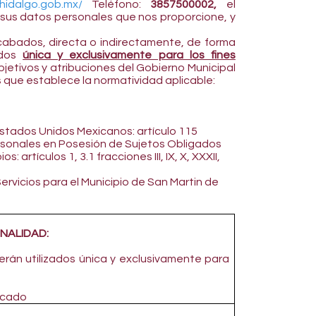
hidalgo.gob.mx/
Teléfono:
3857500002,
el
 sus datos personales que nos proporcione, y
cabados, directa o indirectamente, de forma
zados
única y exclusivamente para los fines
jetivos y atribuciones del Gobierno Municipal
s que establece la normatividad aplicable:
 Estados Unidos Mexicanos: artículo 115
rsonales en Posesión de Sujetos Obligados
: artículos 1, 3.1 fracciones III, IX, X, XXXII,
rvicios para el Municipio de San Martin de
INALIDAD:
rán utilizados única y exclusivamente para
rcado