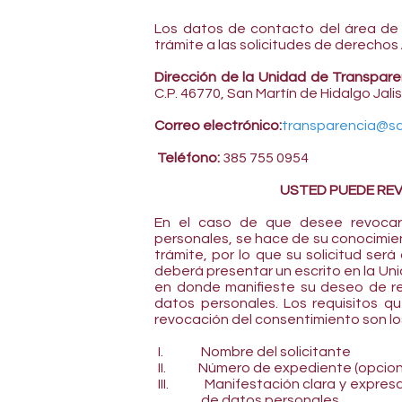
Los datos de contacto del área de
trámite a las solicitudes de derechos
Dirección de la Unidad de Transpare
C.P. 46770, San Martín de Hidalgo Jali
Correo electrónico:
transparencia@sa
Teléfono:
385 755 0954
USTED PUEDE RE
En el caso de que desee revocar
personales, se hace de su conocimie
trámite, por lo que su solicitud se
deberá presentar un escrito en la U
en donde manifieste su deseo de re
datos personales. Los requisitos qu
revocación del consentimiento son lo
I.
Nombre del solicitante
II.
Número de expediente (opcion
III.
Manifestación clara y expresa
de datos personales.