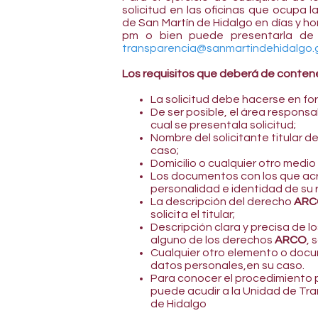
solicitud en las oficinas que ocupa
de San Martín de Hidalgo en días y hor
pm o bien puede presentarla de m
transparencia@sanmartindehidalgo.
Los requisitos que deberá de contener
La solicitud debe hacerse en f
De ser posible, el área responsa
cual se presentala solicitud;
Nombre del solicitante titular d
caso;
Domicilio o cualquier otro medio 
Los documentos con los que acre
personalidad e identidad de su
La descripción del derecho
ARC
solicita el titular;
Descripción clara y precisa de l
alguno de los derechos
ARCO
, 
Cualquier otro elemento o docume
datos personales,en su caso.
Para conocer el procedimiento p
puede acudir a la Unidad de Tr
de Hidalgo